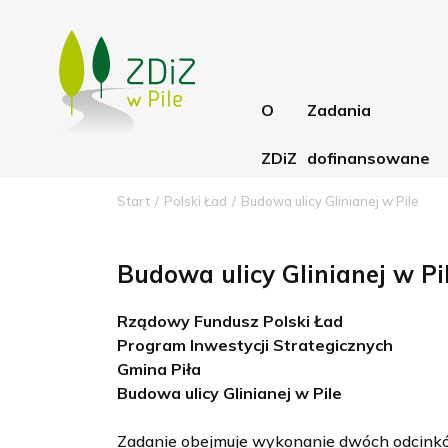
O
Zadania
ZDiZ
dofinansowane
Start
Polski Ład
Budowa ulicy Glinianej w Pile
Aktualności
RFRD
Statut
PFRON
Budowa ulicy Glinianej w Pi
Struktura ZDiZ
Błękitno-zielone 
Rządowy Fundusz Polski Ład
Program Inwestycji Strategicznych
Rachunki bankowe
dla Wielkopolski
Gmina Piła
Budowa ulicy Glinianej w Pile
Zadanie obejmuje wykonanie dwóch odcinków