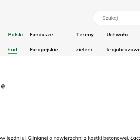
Polski
Fundusze
Tereny
Uchwała
Ład
Europejskie
zieleni
krajobrazow
Budowa ulicy Glinianej w
Fundusze Europejskie dla
Bulwary Europejskie
Informacje
Pile
Wielkopolski 2021-2027
Uchwała
le
inicjatywy
Zintegrowane Inwestycje
Terytorialne
 jezdni ul. Glinianej o nawierzchni z kostki betonowej. Ł