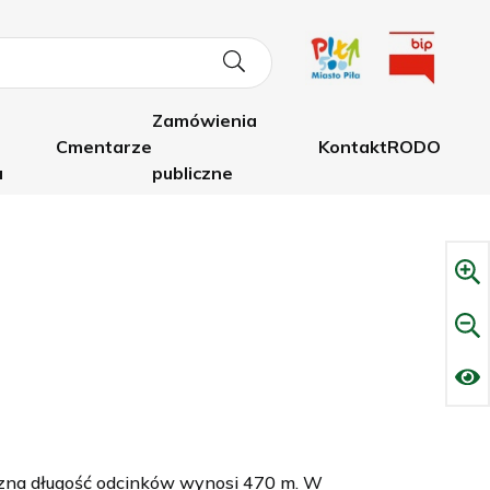
Zamówienia
Cmentarze
Kontakt
RODO
a
publiczne
Cmentarz komunalny
Dane Adresowe
Cmentarze zabytkowe
Telefony
Groby do likwidacji
ączna długość odcinków wynosi 470 m. W