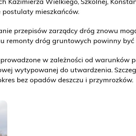
 Kazimierza Wielkiego, Szkolnej, Konstan
 postulaty mieszkańców.
ianie przepisów zarządcy dróg znowu mog
mu remonty dróg gruntowych powinny być b
ą prowadzone w zależności od warunków 
towej wytypowanej do utwardzenia. Szcze
 okres bez opadów deszczu i przymrozków.