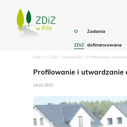
O
Zadania
ZDiZ
dofinansowane
Start
O ZDiZ
Aktualności
Profilowanie i utwardz
Aktualności
RFRD
Profilowanie i utwardzanie 
Statut
PFRON
14.02.2022
Struktura ZDiZ
Błękitno-zielone 
Rachunki bankowe
dla Wielkopolski