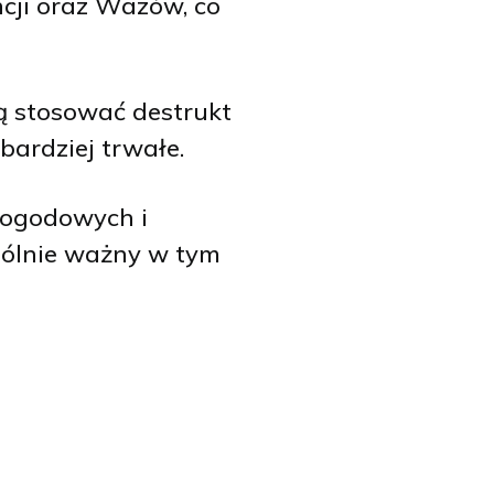
cji oraz Wazów, co
ą stosować destrukt
ardziej trwałe.
pogodowych i
gólnie ważny w tym