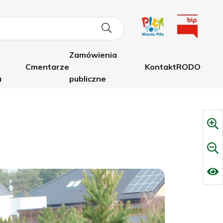
Zamówienia
Cmentarze
Kontakt
RODO
a
publiczne
Cmentarz komunalny
Dane Adresowe
Cmentarze zabytkowe
Telefony
Groby do likwidacji