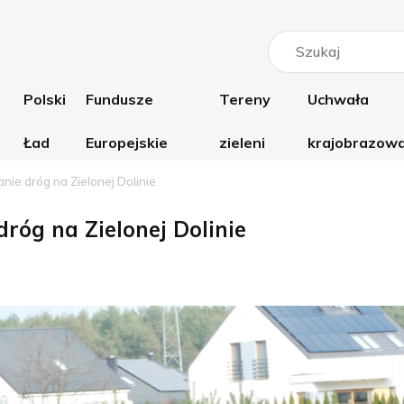
Polski
Fundusze
Tereny
Uchwała
Ład
Europejskie
zieleni
krajobrazow
anie dróg na Zielonej Dolinie
Budowa ulicy Glinianej w
Fundusze Europejskie dla
Bulwary Europejskie
Informacje
dróg na Zielonej Dolinie
Pile
Wielkopolski 2021-2027
Uchwała
inicjatywy
Zintegrowane Inwestycje
Terytorialne